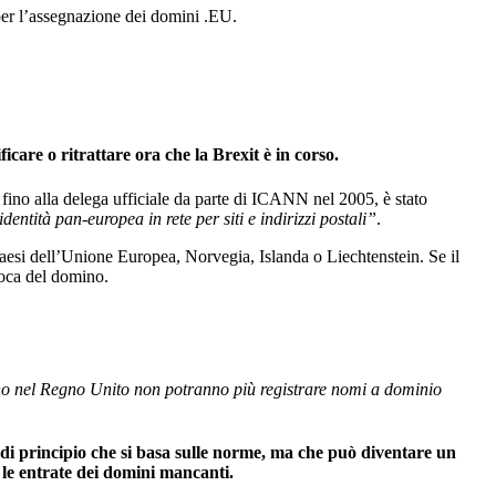
 per l’assegnazione dei domini .EU.
care o ritrattare ora che la Brexit è in corso.
fino alla delega ufficiale da parte di ICANN nel 2005, è stato
entità pan-europea in rete per siti e indirizzi postali”
.
i paesi dell’Unione Europea, Norvegia, Islanda o Liechtenstein. Se il
evoca del domino.
edono nel Regno Unito non potranno più registrare nomi a dominio
 di principio che si basa sulle norme, ma che può diventare un
le entrate dei domini mancanti.