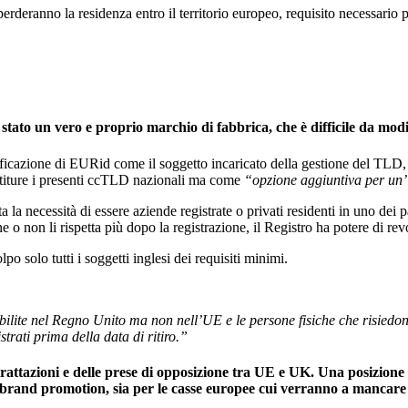
erderanno la residenza entro il territorio europeo, requisito necessario
tato un vero e proprio marchio di fabbrica, che è difficile da modifi
ificazione di EURid come il soggetto incaricato della gestione del TLD, 
stiture i presenti ccTLD nazionali ma come
“opzione aggiuntiva per un’id
ta la necessità di essere aziende registrate o privati residenti in uno de
ne o non li rispetta più dopo la registrazione, il Registro ha potere di r
 solo tutti i soggetti inglesi dei requisiti minimi.
 stabilite nel Regno Unito ma non nell’UE e le persone fisiche che risi
strati prima della data di ritiro.”
trattazioni e delle prese di opposizione tra UE e UK. Una posizione
i brand promotion
, sia per le
casse europee cui verranno a mancare 