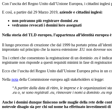
Con l’uscita del Regno Unito dall’Unione Europea, i cittadini inglesi p
E così, a partire dal 29 Marzo 2019,
aziende e cittadini inglesi:
non potranno più registrare domini .eu
vedranno revocati i domini loro assegnati
Nella storia del TLD europeo, l’appartenza all’identità europea è s
Il lungo processo di creazione che dal 1999 ha portato prima all’ident
improntato sul principio che la nuova estensione .EU non dovesse so
Tra i criteri che consentono la registrazione di un dominio .eu è indica
registrante non risponde a questi requisiti minimi in fase di registrazio
Ecco che l’uscita del Regno Unito dall’Unione Europea priva in un colpo
Nella
nota
della Commissione europea agli stakeholders si legge:
“A partire dalla data di ritiro, le imprese e le organizzazioni
.eu o, se sono registrati .eu, rinnovare i nomi a dominio .eu regi
Anche i domini dunque finiscono nelle maglie della rete delle con
notevole disagio sia per chi sul nome ha effettuato
investimenti d